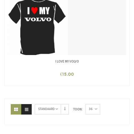
I LOVE MY VOLVO
€
15.00
36
STANDAARD
TOON: