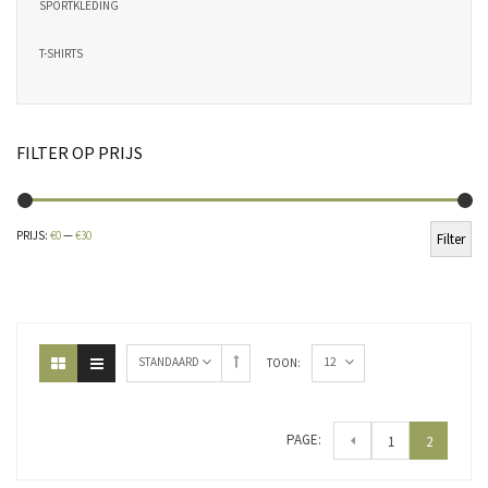
SPORTKLEDING
T-SHIRTS
FILTER OP PRIJS
Min
Ma
PRIJS:
€0
—
€30
Filter
pri
pri
12
STANDAARD
TOON:
PAGE:
1
2