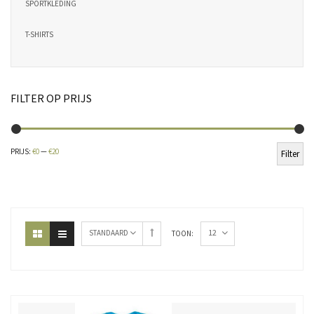
SPORTKLEDING
T-SHIRTS
FILTER OP PRIJS
Min
Ma
PRIJS:
€0
—
€20
Filter
pri
pri
12
STANDAARD
TOON: