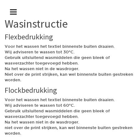
T
o
Wasinstructie
g
g
l
Flexbedrukking
e
n
Voor het wassen het textiel binnenste buiten draaien.
a
Wij adviseren te wassen tot 30°C.
v
Gebruik uitsluitend wasmiddelen die geen bleek of
i
wasverzachter toegevoegd hebben.
g
Na het wassen niet in de wasdroger.
a
Niet over de print strijken, kan wel binnenste buiten gestreken
t
worden.
i
Flockbedrukking
o
n
Voor het wassen het textiel binnenste buiten draaien.
Wij adviseren te wassen tot 60°C.
Gebruik uitsluitend wasmiddelen die geen bleek of
wasverzachter toegevoegd hebben.
Na het wassen niet in de wasdroger.
niet over de print strijken, kan wel binnenste buiten gestreken
worden.