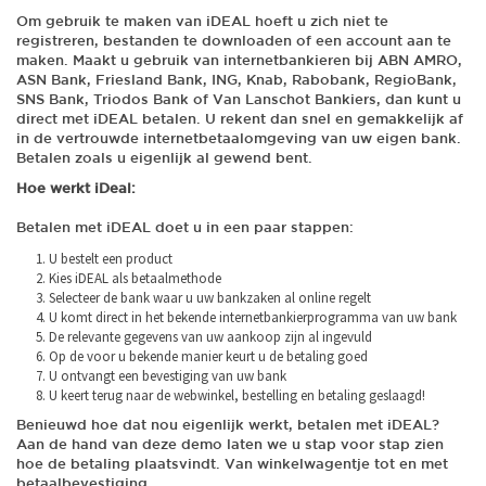
Om gebruik te maken van iDEAL hoeft u zich niet te
registreren, bestanden te downloaden of een account aan te
maken. Maakt u gebruik van internetbankieren bij ABN AMRO,
ASN Bank, Friesland Bank, ING, Knab, Rabobank, RegioBank,
SNS Bank, Triodos Bank of Van Lanschot Bankiers, dan kunt u
direct met iDEAL betalen. U rekent dan snel en gemakkelijk af
in de vertrouwde internetbetaalomgeving van uw eigen bank.
Betalen zoals u eigenlijk al gewend bent.
Hoe werkt iDeal:
Betalen met iDEAL doet u in een paar stappen:
U bestelt een product
Kies iDEAL als betaalmethode
Selecteer de bank waar u uw bankzaken al online regelt
U komt direct in het bekende internetbankierprogramma van uw bank
De relevante gegevens van uw aankoop zijn al ingevuld
Op de voor u bekende manier keurt u de betaling goed
U ontvangt een bevestiging van uw bank
U keert terug naar de webwinkel, bestelling en betaling geslaagd!
Benieuwd hoe dat nou eigenlijk werkt, betalen met iDEAL?
Aan de hand van deze demo laten we u stap voor stap zien
hoe de betaling plaatsvindt. Van winkelwagentje tot en met
betaalbevestiging.