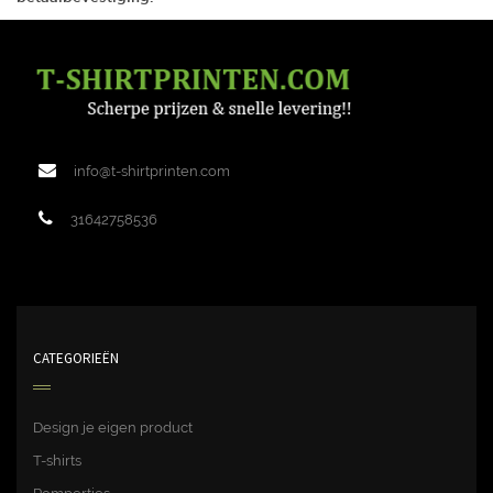
info@t-shirtprinten.com
31642758536
CATEGORIEËN
Design je eigen product
T-shirts