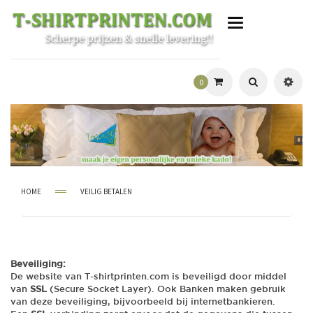
T
o
g
g
l
0
e
n
a
v
i
g
a
t
i
HOME
VEILIG BETALEN
o
n
Beveiliging:
De website van T-shirtprinten.com is beveiligd door middel
van
SSL
(Secure Socket Layer). Ook Banken maken gebruik
van deze beveiliging, bijvoorbeeld bij internetbankieren.