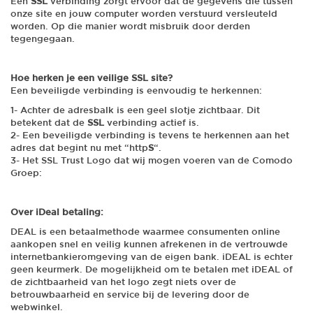
Een
SSL
verbinding zorgt ervoor dat de gegevens die tussen
onze site en jouw computer worden verstuurd versleuteld
worden. Op die manier wordt misbruik door derden
tegengegaan.
Hoe herken je een veilige SSL site?
Een beveiligde verbinding is eenvoudig te herkennen:
1- Achter de adresbalk is een geel slotje zichtbaar. Dit
betekent dat de
SSL
verbinding actief is.
2- Een beveiligde verbinding is tevens te herkennen aan het
adres dat begint nu met “http
S
“.
3- Het SSL Trust Logo dat wij mogen voeren van de
Comodo
Groep
:
Over iDeal betaling:
DEAL is een betaalmethode waarmee consumenten online
aankopen snel en veilig kunnen afrekenen in de vertrouwde
internetbankieromgeving van de eigen bank. iDEAL is echter
geen keurmerk. De mogelijkheid om te betalen met iDEAL of
de zichtbaarheid van het logo zegt niets over de
betrouwbaarheid en service bij de levering door de
webwinkel.