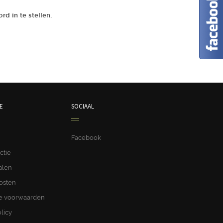
d in te stellen.
E
SOCIAAL
Facebook
ctie
alen
osten
 voorwaarden
licy