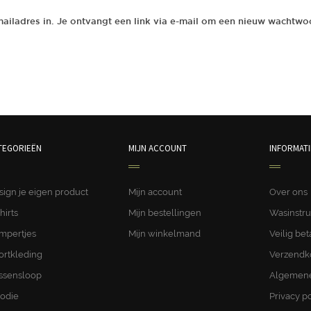
ladres in. Je ontvangt een link via e-mail om een nieuw wachtwoor
TEGORIEËN
MIJN ACCOUNT
INFORMATI
sign je eigen product
Mijn account
Over ons
hirts
Mijn bestellingen
Wasinstru
mpertjes
Mijn winkelmand
Veilig bet
ortkleding
Verzendk
ssensloop
Algemene
odie
Privacy po