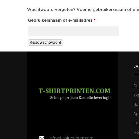
Wachtwoord vergeten? Voer je gebruikersnaam of e-mai
Vereist
Gebruikersnaam of e-mailadres
*
Reset wachtwoord
CA
De
T-s
Ro
Sp
Ku
Ho
info@t-shirtprinten.com