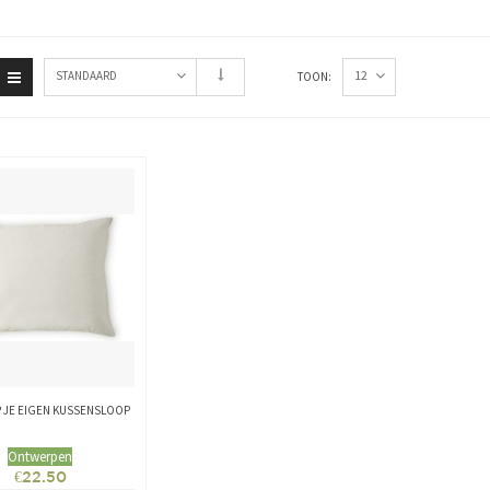
12
STANDAARD
TOON:
 JE EIGEN KUSSENSLOOP
Ontwerpen
€
22.50