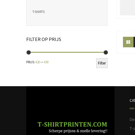
T-SHIRTS
FILTER OP PRIJS
Min.
Max.
PRIJS:
€20
—
€30
Filter
prijs
prijs
CA
De
T-s