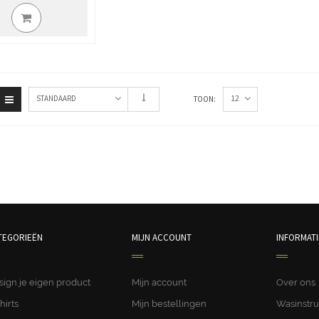
12
STANDAARD
TOON:
TEGORIEËN
MIJN ACCOUNT
INFORMATI
sign je eigen product
Mijn account
Over ons
hirts
Mijn bestellingen
Wasinstru