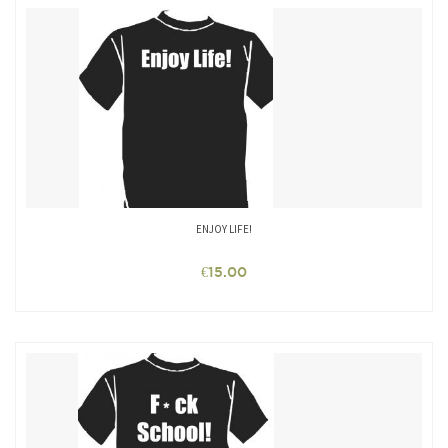
ENJOY LIFE!
€
15.00