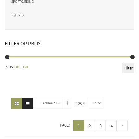
SPORTKLEDING
T-SHIRTS
FILTER OP PRIJS
Min
Ma
PRIJS:
€10
—
€20
Filter
pri
pri
12
STANDAARD
TOON:
PAGE:
1
2
3
4