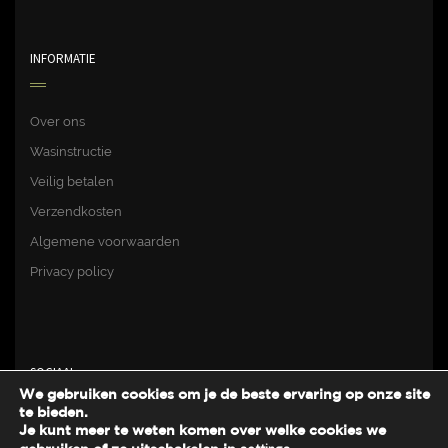
INFORMATIE
Over ons
Wasinstructie
Veilig betalen
Verzendkosten
Algemene voorwaarden
Privacy policy
SOCIAAL
We gebruiken cookies om je de beste ervaring op onze site
te bieden.
Je kunt meer te weten komen over welke cookies we
Facebook