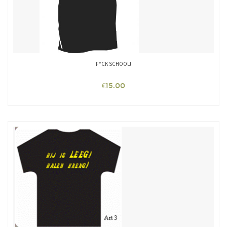
F*CK SCHOOL!
€
15.00