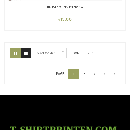
HIJ IS LEEG, HALEN KRENG
€
15.00
12
STANDAARD
TOON:
PAGE:
1
2
3
4