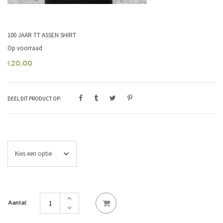
100 JAAR TT ASSEN SHIRT
Op voorraad
€
20.00
DEEL DIT PRODUCT OP:
Maat
100
jaar
TT