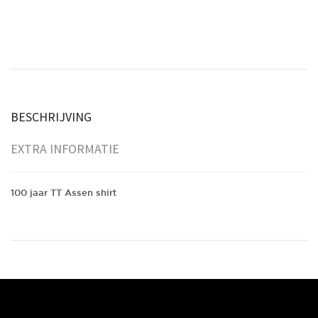
Assen
shirt
aantal
BESCHRIJVING
EXTRA INFORMATIE
100 jaar TT Assen shirt
Maat
XS, S, M, L, XL, XXL, XXXL