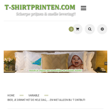
T
o
g
g
l
0
e
n
a
v
i
g
a
t
i
o
n
HOME
VARIABLE
BIER, JE DRINKT HET DE HELE DAG,…EN NIET ALLEEN BIJ ’T ONTBIJT!