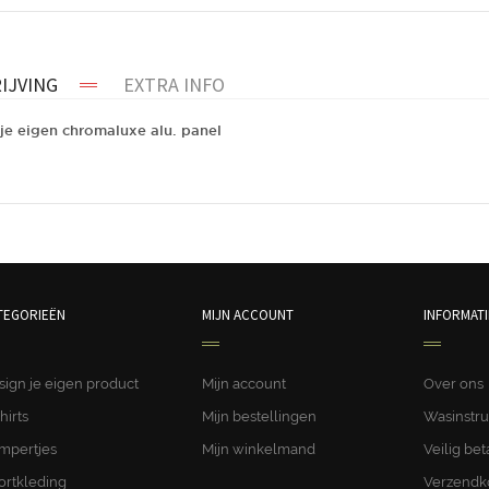
IJVING
EXTRA INFO
je eigen chromaluxe alu. panel
je eigen chromaluxe alu. panel
TEGORIEËN
MIJN ACCOUNT
INFORMATI
sign je eigen product
Mijn account
Over ons
hirts
Mijn bestellingen
Wasinstru
mpertjes
Mijn winkelmand
Veilig bet
ortkleding
Verzendk