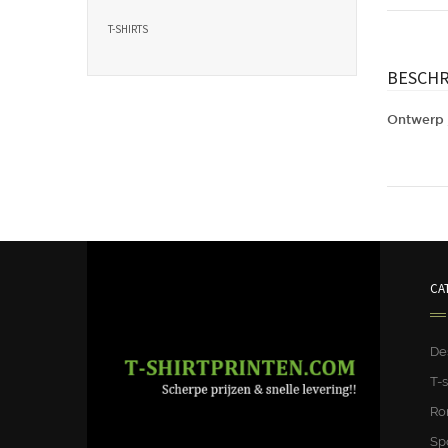
T-SHIRTS
BESCHR
Ontwerp 
Ontwerp 
CA
De
T-s
Ro
Sp