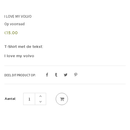
I LOVE MY VOLVO
Op voorraad
€
15.00
T-Shirt met de tekst:
I love my volvo
DEEL DIT PRODUCT OP:
I
love
my
volvo
aantal