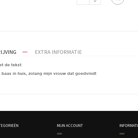
de
baas
in
huis,
zolang
mijn
vrouw
dat
goedvindt
IJVING
EXTRA INFORMATIE
aantal
et de tekst:
e baas in huis, zolang mijn vrouw dat goedvindt
1
TEGORIEËN
MIJN ACCOUNT
INFORMATI