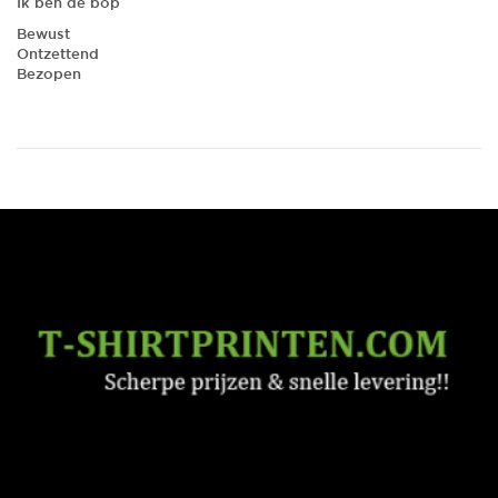
Ik ben de bop
Bewust
Ontzettend
Bezopen
1 kg
Gewicht