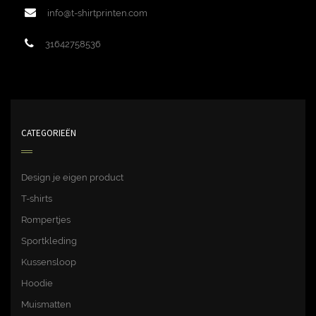
info@t-shirtprinten.com
31642758536
CATEGORIEËN
Design je eigen product
T-shirts
Rompertjes
Sportkleding
Kussensloop
Hoodie
Muismatten