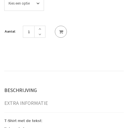
Ik
ben
de
BOB
aantal
BESCHRIJVING
EXTRA INFORMATIE
T-Shirt met de tekst: