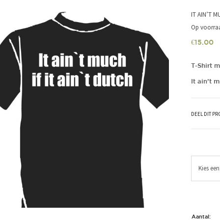
IT AIN’T M
Op voorra
€
15.00
T-Shirt m
It ain’t m
DEEL DIT P