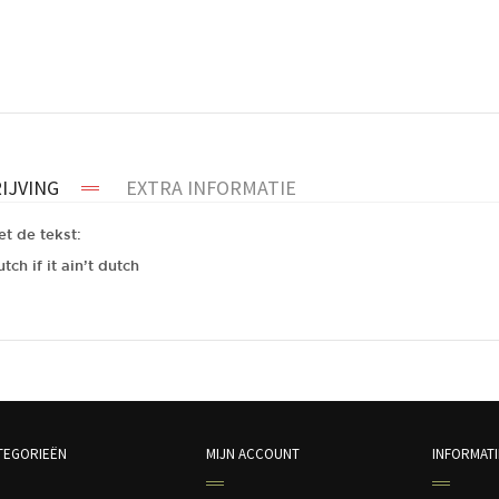
IJVING
EXTRA INFORMATIE
et de tekst:
utch if it ain’t dutch
1
TEGORIEËN
MIJN ACCOUNT
INFORMATI