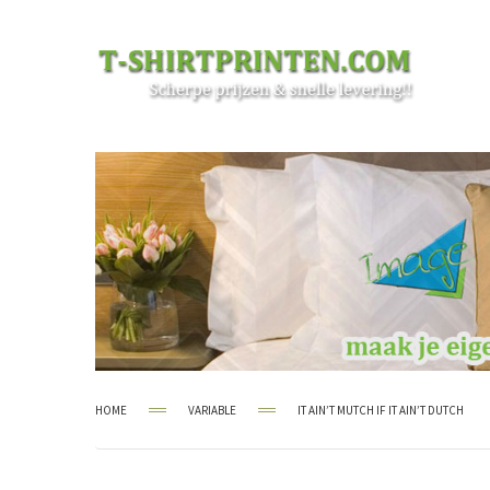
HOME
VARIABLE
IT AIN’T MUTCH IF IT AIN’T DUTCH