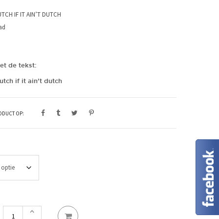
UTCH IF IT AIN’T DUTCH
ad
et de tekst:
utch if it ain’t dutch
RODUCT OP:
Maat
It
ain't