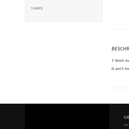
T-SHIRTS
BESCHR
T-Shirt m
It ain’t m
Gewicht
CA