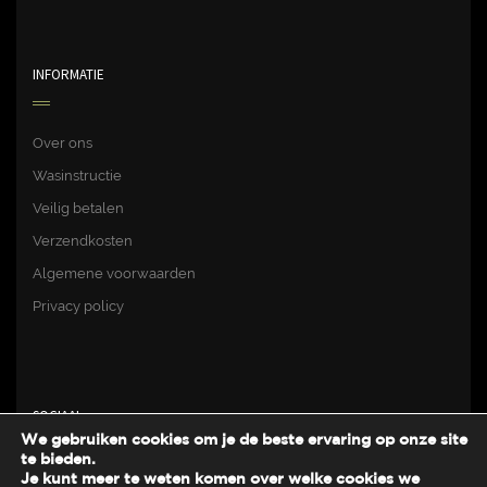
INFORMATIE
Over ons
Wasinstructie
Veilig betalen
Verzendkosten
Algemene voorwaarden
Privacy policy
SOCIAAL
We gebruiken cookies om je de beste ervaring op onze site
te bieden.
Je kunt meer te weten komen over welke cookies we
Facebook