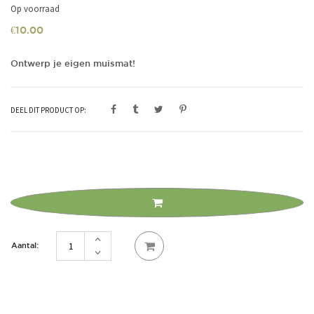
Op voorraad
€
10.00
Ontwerp je eigen muismat!
DEEL DIT PRODUCT OP:
Ontwerp
je
eigen
muismat
aantal