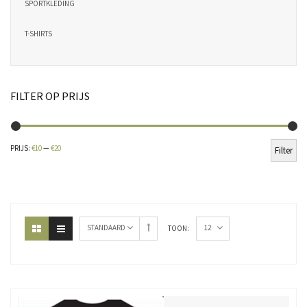
SPORTKLEDING
T-SHIRTS
FILTER OP PRIJS
Min
Ma
PRIJS:
€10
—
€20
Filter
pri
pri
12
STANDAARD
TOON: