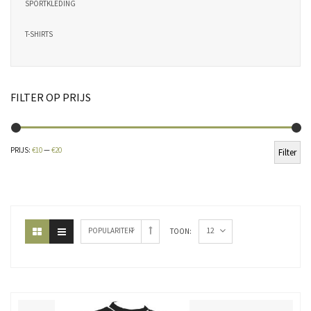
SPORTKLEDING
T-SHIRTS
FILTER OP PRIJS
Min
Ma
PRIJS:
€10
—
€20
Filter
pri
pri
12
POPULARITEIT
TOON: