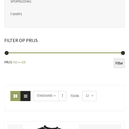
SPORTKLEDING
T-SHIRTS
FILTER OP PRIJS
Min
Ma
PRIJS:
€10
—
€20
Filter
pri
pri
12
STANDAARD
TOON: