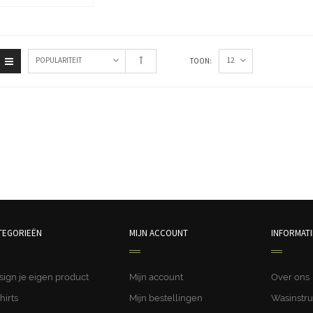
12
POPULARITEIT
TOON:
TEGORIEËN
MIJN ACCOUNT
INFORMATI
sign je eigen product
Mijn account
Over ons
hirts
Mijn bestellingen
Wasinstru