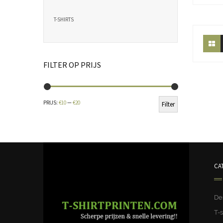
T-SHIRTS
FILTER OP PRIJS
Min.
Max.
PRIJS:
€10
—
€20
Filter
prijs
prijs
CA
De
T-s