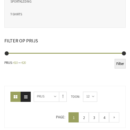
SPORTKLEDING
T-SHIRTS
FILTER OP PRIJS
Min
Ma
PRIJS:
€10
—
€20
Filter
pri
pri
12
PRIJS
TOON:
PAGE:
1
2
3
4