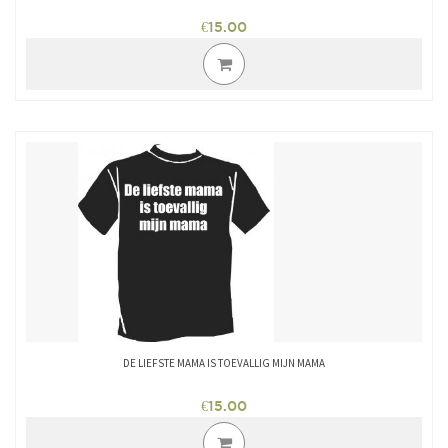
€
15.00
Dit
product
heeft
meerdere
variaties.
Deze
optie
kan
gekozen
worden
op
de
productpagina
DE LIEFSTE MAMA IS TOEVALLIG MIJN MAMA
€
15.00
Dit
product