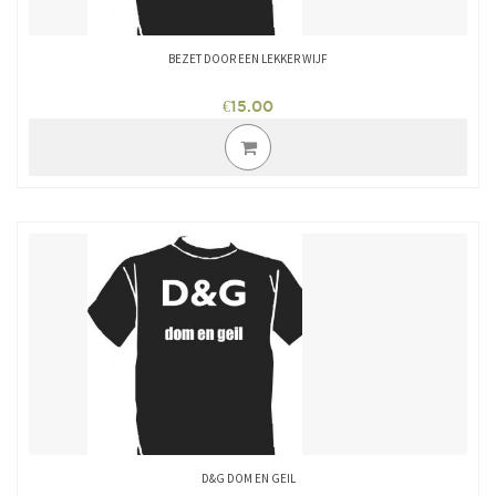
BEZET DOOR EEN LEKKER WIJF
€
15.00
Dit
product
heeft
meerdere
variaties.
Deze
optie
kan
gekozen
worden
op
de
productpagina
D&G DOM EN GEIL