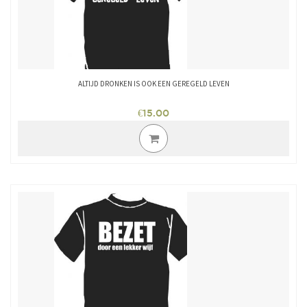
ALTIJD DRONKEN IS OOK EEN GEREGELD LEVEN
€
15.00
Dit
product
heeft
meerdere
variaties.
Deze
optie
kan
gekozen
worden
op
de
productpagina