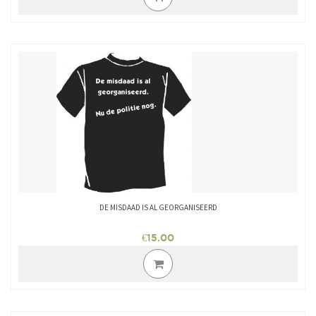
heeft
meerdere
variaties.
Deze
optie
kan
gekozen
worden
op
de
productpagina
DE MISDAAD IS AL GEORGANISEERD
€
15.00
Dit
product
heeft
meerdere
variaties.