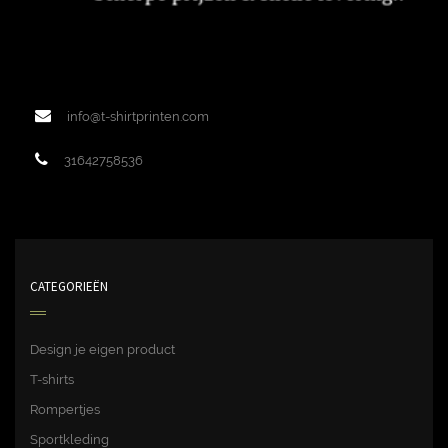
info@t-shirtprinten.com
31642758536
CATEGORIEËN
Design je eigen product
T-shirts
Rompertjes
Sportkleding