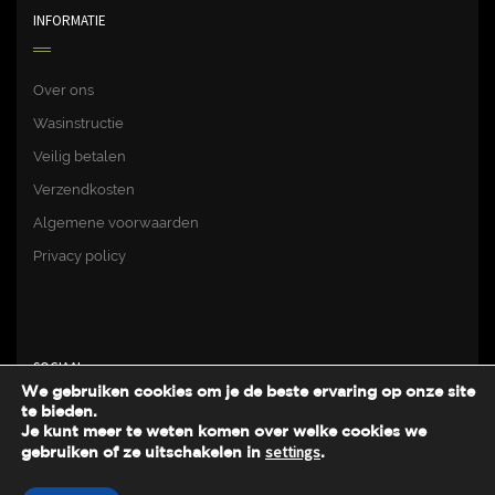
INFORMATIE
Over ons
Wasinstructie
Veilig betalen
Verzendkosten
Algemene voorwaarden
Privacy policy
SOCIAAL
We gebruiken cookies om je de beste ervaring op onze site
te bieden.
Je kunt meer te weten komen over welke cookies we
Facebook
settings
gebruiken of ze uitschakelen in
.