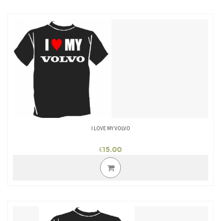
I LOVE MY VOLVO
€
15.00