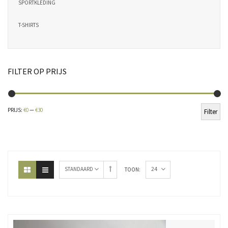
SPORTKLEDING
T-SHIRTS
FILTER OP PRIJS
Min
Ma
PRIJS:
€0
—
€30
Filter
pri
pri
24
STANDAARD
TOON: