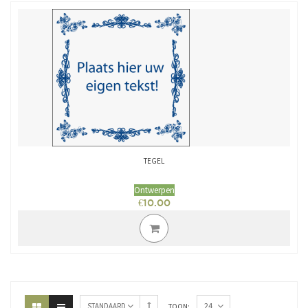
TEGEL
Ontwerpen
€
10.00
24
STANDAARD
TOON: