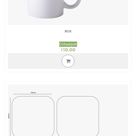
MOK
Ontwerpen
€
10.00