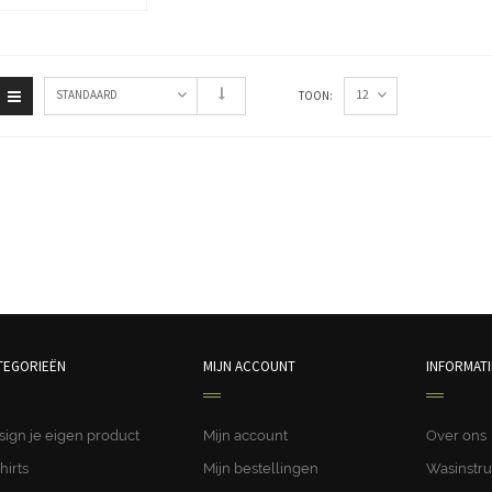
12
STANDAARD
TOON:
TEGORIEËN
MIJN ACCOUNT
INFORMATI
sign je eigen product
Mijn account
Over ons
hirts
Mijn bestellingen
Wasinstru