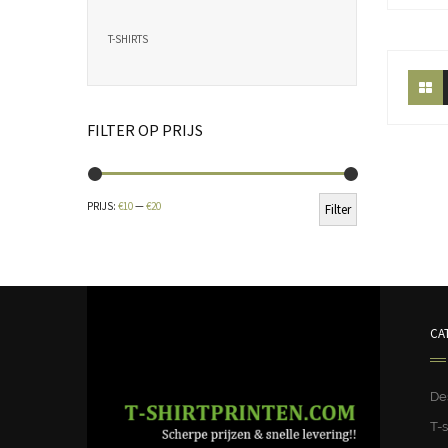
T-SHIRTS
FILTER OP PRIJS
Min.
Max.
PRIJS:
€10
—
€20
Filter
prijs
prijs
CA
De
T-s