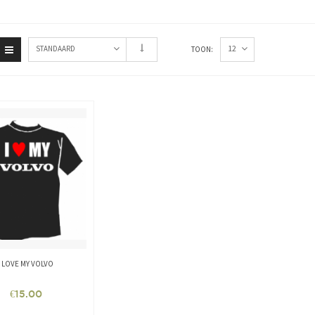
12
STANDAARD
TOON:
I LOVE MY VOLVO
€
15.00