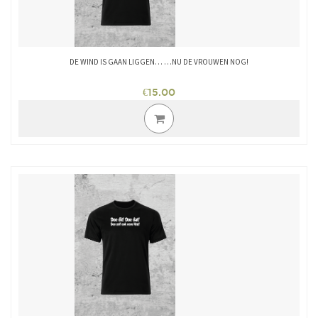
DE WIND IS GAAN LIGGEN… …NU DE VROUWEN NOG!
€
15.00
Dit
product
heeft
meerdere
variaties.
Deze
optie
kan
gekozen
worden
op
de
productpagina