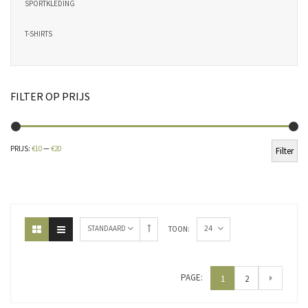
SPORTKLEDING
T-SHIRTS
FILTER OP PRIJS
Min
Ma
PRIJS:
€10
—
€20
Filter
pri
pri
24
STANDAARD
TOON:
PAGE:
1
2