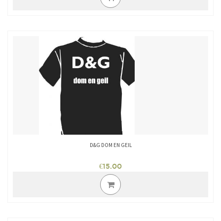
heeft
meerdere
variaties.
Deze
optie
kan
gekozen
worden
op
de
productpagina
D&G DOM EN GEIL
€
15.00
Dit
product
heeft
meerdere
variaties.