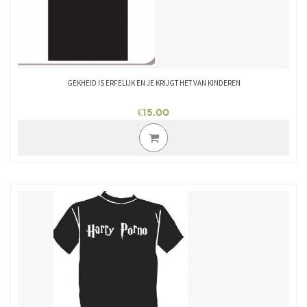
de
productpagina
GEKHEID IS ERFELIJK EN JE KRIJGT HET VAN KINDEREN
€
15.00
Dit
product
heeft
meerdere
variaties.
Deze
optie
kan
gekozen
worden
op
de
productpagina