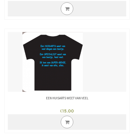
Dit
product
heeft
meerdere
variaties.
Deze
optie
kan
gekozen
worden
op
de
productpagina
EEN HUISARTS WEET VAN VEEL
€
15.00
Dit
product
heeft