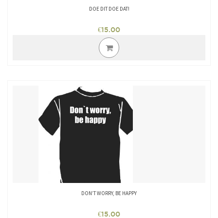
DOE DIT DOE DAT!
€
15.00
Dit
product
heeft
meerdere
variaties.
Deze
optie
kan
gekozen
worden
op
de
productpagina
DON’T WORRY, BE HAPPY
€
15.00