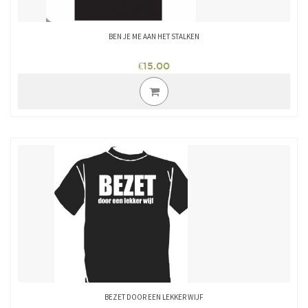
BEN JE ME AAN HET STALKEN
€
15.00
Dit
product
heeft
meerdere
variaties.
Deze
optie
kan
gekozen
worden
op
de
productpagina
BEZET DOOR EEN LEKKER WIJF