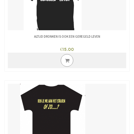
de
productpagina
ALTIJD DRONKEN IS OOK EEN GEREGELD LEVEN
€
15.00
Dit
product
heeft
meerdere
variaties.
Deze
optie
kan
gekozen
worden
op
de
productpagina