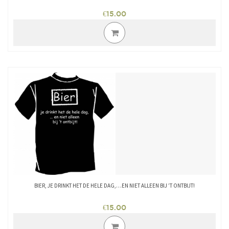
€
15.00
Dit
product
heeft
meerdere
variaties.
Deze
optie
kan
gekozen
worden
op
de
productpagina
BIER, JE DRINKT HET DE HELE DAG,…EN NIET ALLEEN BIJ ’T ONTBIJT!
€
15.00
Dit
product